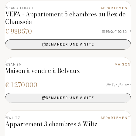
BASCHARAGE
APPARTEMENT
VENTE
VEFA - Appartement 5 chambres au Rez de
★ VEDETTE
Chaussée
€ 988 570
5
2
192.34
m²
DEMANDER UNE VISITE
5
PHOTOS
SANEM
MAISON
VENTE
Maison à vendre à Belvaux
★ VEDETTE
€ 1 270 000
5
3
317
m²
DEMANDER UNE VISITE
4
PHOTOS
WILTZ
APPARTEMENT
VENTE
Appartement 3 chambres à Wiltz
★ VEDETTE