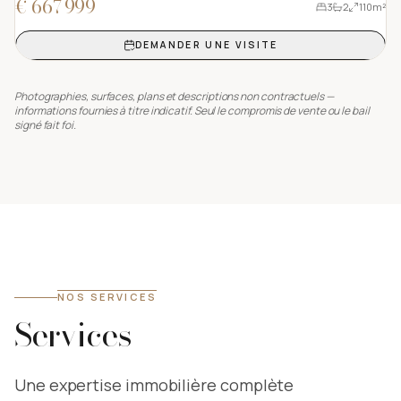
€ 667 999
3
2
110
m²
DEMANDER UNE VISITE
Photographies, surfaces, plans et descriptions non contractuels —
informations fournies à titre indicatif. Seul le compromis de vente ou le bail
signé fait foi.
NOS SERVICES
Services
Une expertise immobilière complète