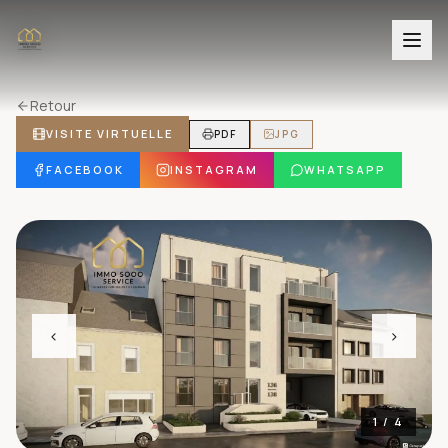
Retour
VISITE VIRTUELLE
PDF
JPG
FACEBOOK
INSTAGRAM
WHATSAPP
‹
›
1
/
4