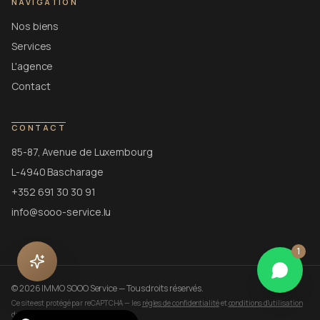
NAVIGATION
Nos biens
Services
L'agence
Contact
CONTACT
85-87, Avenue de Luxembourg
L-4940 Bascharage
+352 691 30 30 91
info@sooo-service.lu
1
©
2026
IMMO SOOO Service —
Tous droits réservés.
Ce site est protégé par reCAPTCHA — les
règles de confidentialité
et
conditions d'utilisation
de Google s'appliquent.